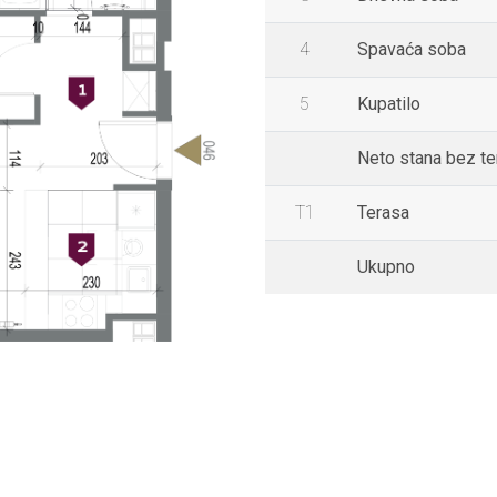
4
Spavaća soba
5
Kupatilo
Neto stana bez t
T1
Terasa
Ukupno