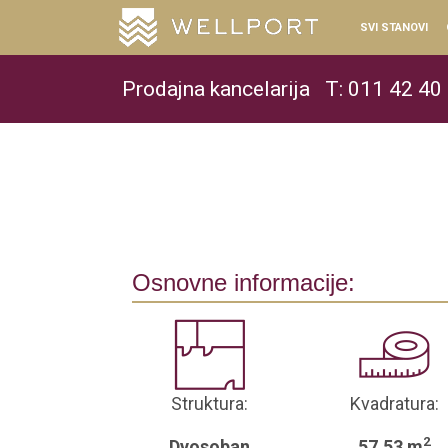
SVI STANOVI
Prodajna kancelarija
T: 011 42 40
Osnovne informacije:
Struktura:
Kvadratura:
2
Dvosoban
57.53 m