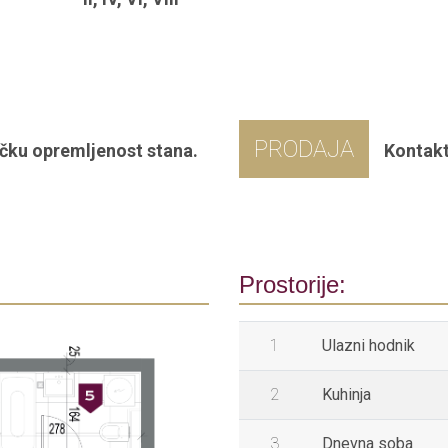
PRODAJA
čku opremljenost stana.
Kontakt
Prostorije:
1
Ulazni hodnik
2
Kuhinja
3
Dnevna soba