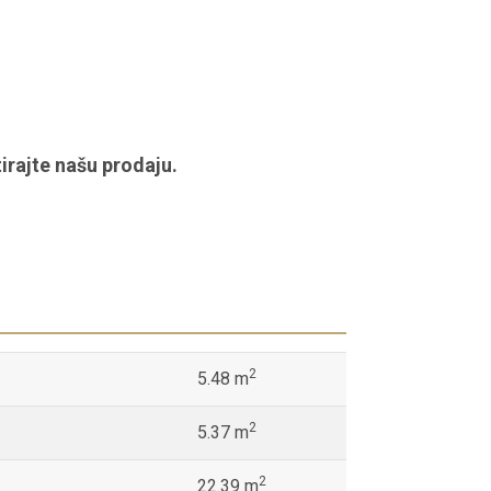
irajte našu prodaju.
2
5.48 m
2
5.37 m
2
22.39 m