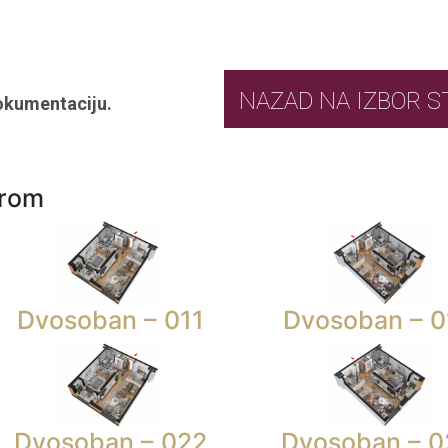
NAZAD NA IZ
okumentaciju.
urom
Dvosoban – 011
Dvosoban – 0
Dvosoban – 022
Dvosoban – 0