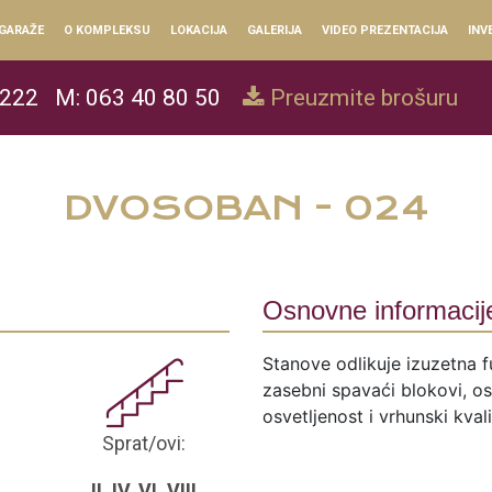
GARAŽE
O KOMPLEKSU
LOKACIJA
GALERIJA
VIDEO PREZENTACIJA
INV
 222
M: 063 40 80 50
Preuzmite brošuru
DVOSOBAN - 024
Osnovne informacij
Stanove odlikuje izuzetna f
zasebni spavaći blokovi, ose
osvetljenost i vrhunski kval
Sprat/ovi:
II, IV, VI, VIII