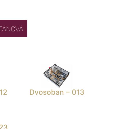
BOR STANOVA
12
Dvosoban – 013
23