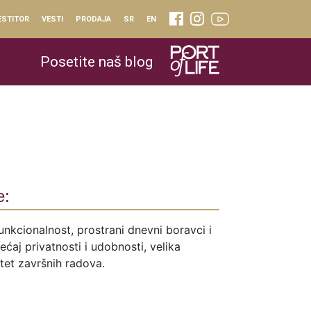
ESTITOR
VESTI
PRODAJA
SR
EN
Posetite naš blog
e:
unkcionalnost, prostrani dnevni boravci i
ćaj privatnosti i udobnosti, velika
itet završnih radova.