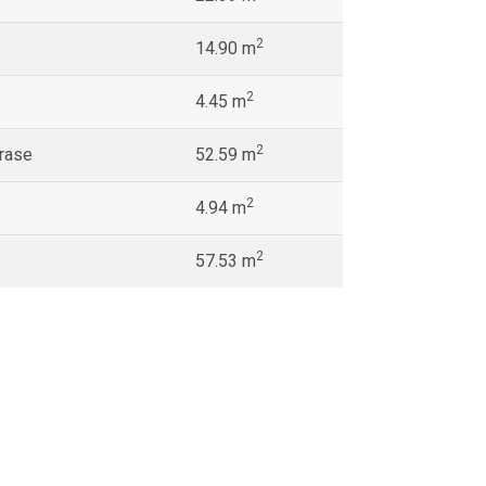
2
14.90 m
2
4.45 m
2
erase
52.59 m
2
4.94 m
2
57.53 m