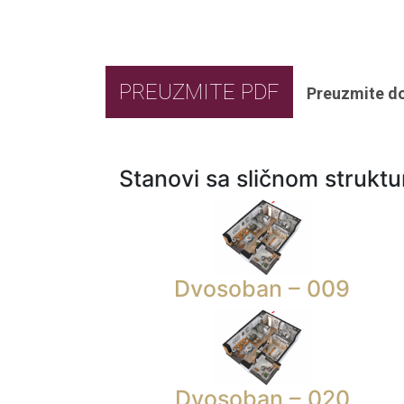
PREUZMITE PDF
Preuzmite d
Stanovi sa sličnom strukt
Dvosoban – 009
Dvosoban – 020