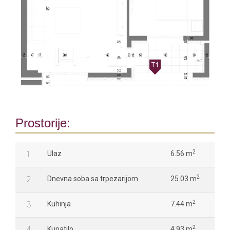
Prostorije:
2
1
Ulaz
6.56 m
2
2
Dnevna soba sa trpezarijom
25.03 m
2
3
Kuhinja
7.44 m
2
4
Kupatilo
4.93 m