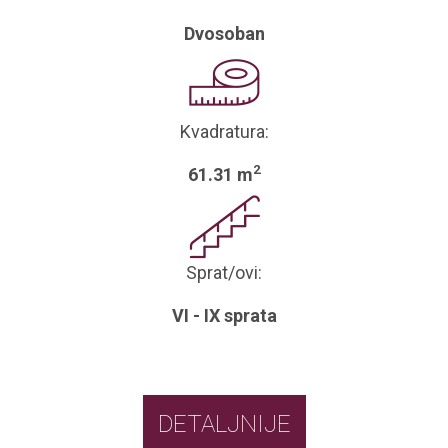
Dvosoban
Kvadratura:
2
61.31 m
Sprat/ovi:
VI - IX sprata
DETALJNIJE