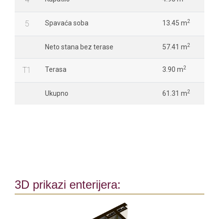
2
5
Spavaća soba
13.45 m
2
Neto stana bez terase
57.41 m
2
T1
Terasa
3.90 m
2
Ukupno
61.31 m
3D prikazi enterijera: