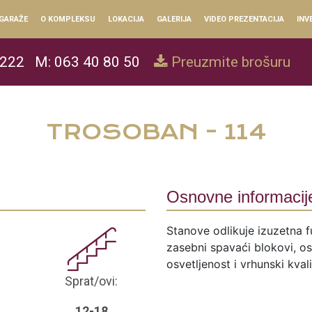
GARAŽE
O KOMPLEKSU
LOKACIJA
GALERIJA
VIDEO PREZENTACIJA
INV
 222
M: 063 40 80 50
Preuzmite brošuru
TROSOBAN - 114
Osnovne informacij
Stanove odlikuje izuzetna f
zasebni spavaći blokovi, ose
osvetljenost i vrhunski kval
Sprat/ovi:
12-18