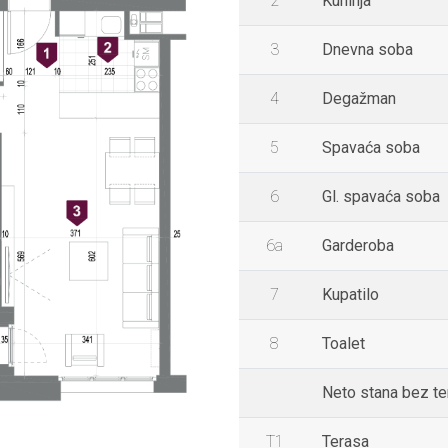
2
Kuhinja
3
Dnevna soba
4
Degažman
5
Spavaća soba
6
Gl. spavaća soba
6a
Garderoba
7
Kupatilo
8
Toalet
Neto stana bez t
T1
Terasa