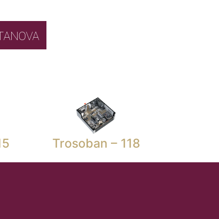
BOR STANOVA
15
Trosoban – 118