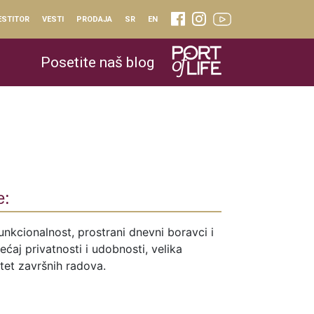
ESTITOR
VESTI
PRODAJA
SR
EN
Posetite naš blog
e:
unkcionalnost, prostrani dnevni boravci i
ćaj privatnosti i udobnosti, velika
itet završnih radova.