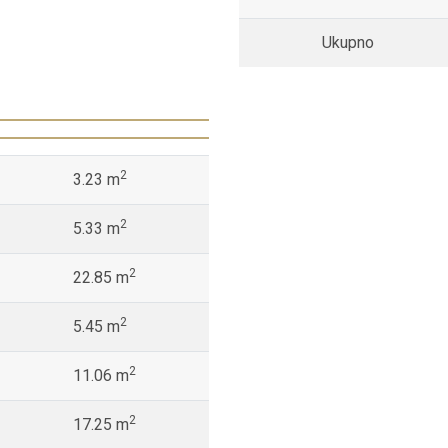
Ukupno
2
3.23 m
2
5.33 m
2
22.85 m
2
5.45 m
2
11.06 m
2
17.25 m