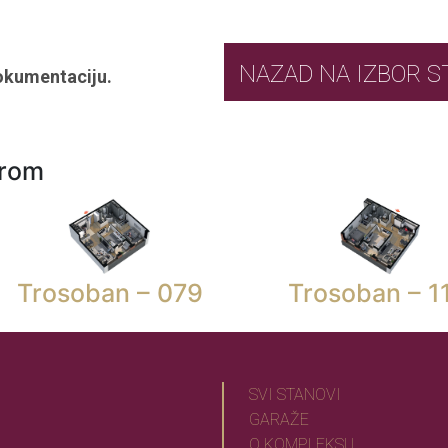
NAZAD NA IZ
okumentaciju.
urom
Trosoban – 079
Trosoban – 1
SVI STANOVI
GARAŽE
O KOMPLEKSU