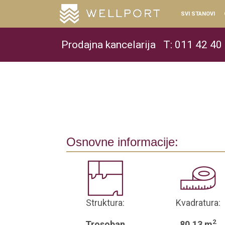
SVI STANOVI
Prodajna kancelarija
T: 011 42 40
Osnovne informacije:
Struktura:
Kvadratura:
2
Trosoban
80.13 m