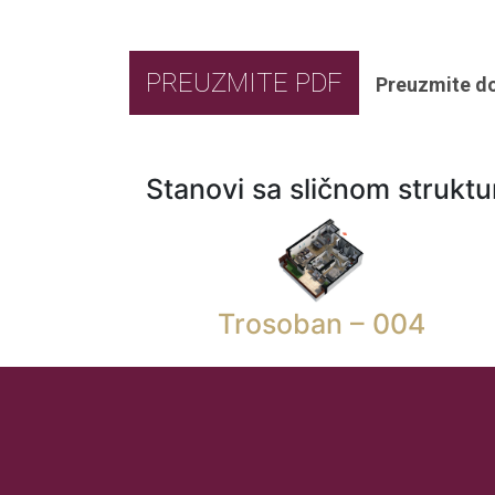
PREUZMITE PDF
Preuzmite d
Stanovi sa sličnom strukt
Trosoban – 004