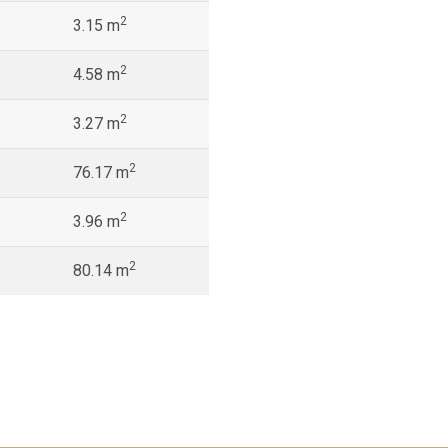
2
3.15 m
2
4.58 m
2
3.27 m
2
76.17 m
2
3.96 m
2
80.14 m