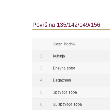
Površina 135/142/149/156
1
Ulazni hodnik
2
Kuhinja
3
Dnevna soba
4
Degažman
5
Spavaća soba
6
Gl. spavaća soba