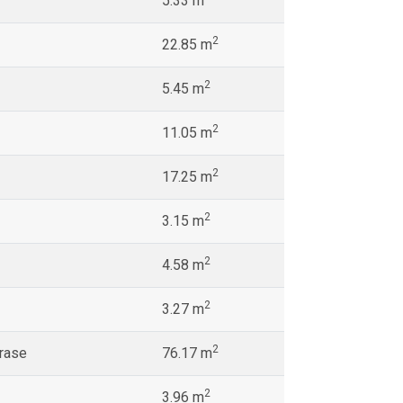
5.33 m
2
22.85 m
2
5.45 m
2
11.05 m
2
17.25 m
2
3.15 m
2
4.58 m
2
3.27 m
2
erase
76.17 m
2
3.96 m