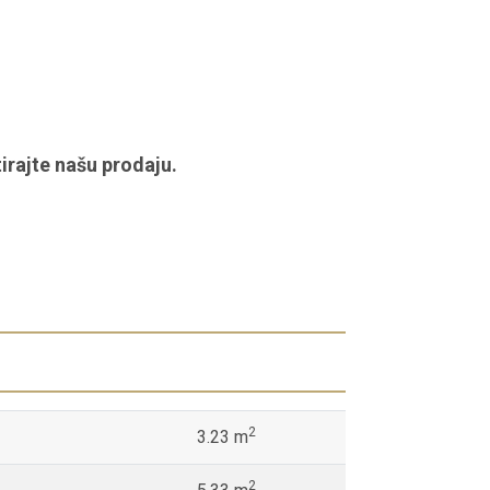
irajte našu prodaju.
2
3.23 m
2