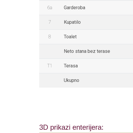
6a
Garderoba
7
Kupatilo
8
Toalet
Neto stana bez terase
T1
Terasa
Ukupno
3D prikazi enterijera: