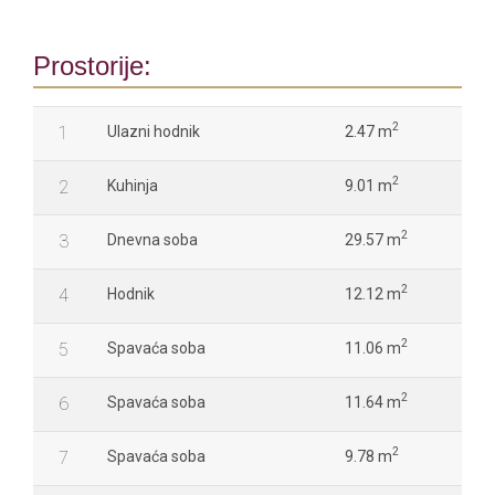
Prostorije:
2
1
Ulazni hodnik
2.47 m
2
2
Kuhinja
9.01 m
2
3
Dnevna soba
29.57 m
2
4
Hodnik
12.12 m
2
5
Spavaća soba
11.06 m
2
6
Spavaća soba
11.64 m
2
7
Spavaća soba
9.78 m