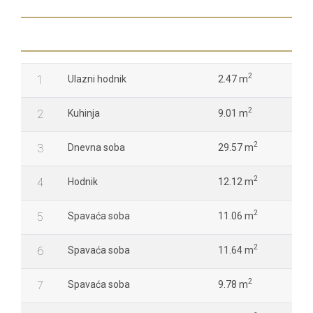
2
1
Ulazni hodnik
2.47 m
2
2
Kuhinja
9.01 m
2
3
Dnevna soba
29.57 m
2
4
Hodnik
12.12 m
2
5
Spavaća soba
11.06 m
2
6
Spavaća soba
11.64 m
2
7
Spavaća soba
9.78 m