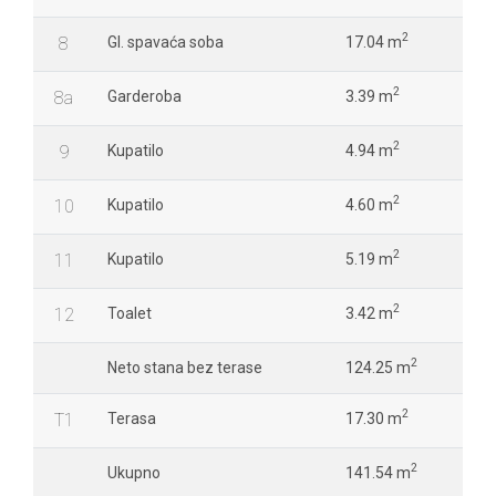
2
8
Gl. spavaća soba
17.04 m
2
8a
Garderoba
3.39 m
2
9
Kupatilo
4.94 m
2
10
Kupatilo
4.60 m
2
11
Kupatilo
5.19 m
2
12
Toalet
3.42 m
2
Neto stana bez terase
124.25 m
2
T1
Terasa
17.30 m
2
Ukupno
141.54 m