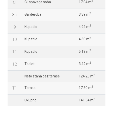
2
8
Gl. spavaća soba
17.04 m
2
8a
Garderoba
3.39 m
2
9
Kupatilo
4.94 m
2
10
Kupatilo
4.60 m
2
11
Kupatilo
5.19 m
2
12
Toalet
3.42 m
2
Neto stana bez terase
124.25 m
2
T1
Terasa
17.30 m
2
Ukupno
141.54 m