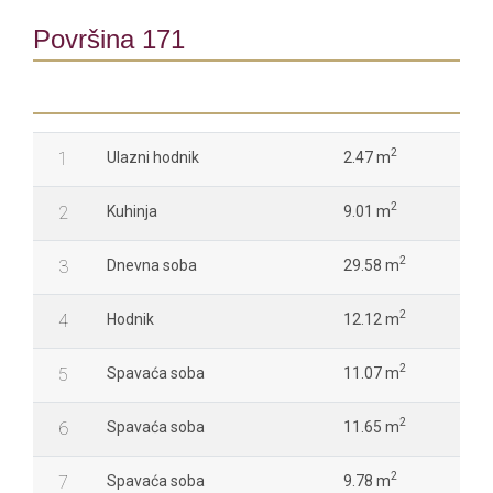
Površina 171
2
1
Ulazni hodnik
2.47 m
2
2
Kuhinja
9.01 m
2
3
Dnevna soba
29.58 m
2
4
Hodnik
12.12 m
2
5
Spavaća soba
11.07 m
2
6
Spavaća soba
11.65 m
2
7
Spavaća soba
9.78 m