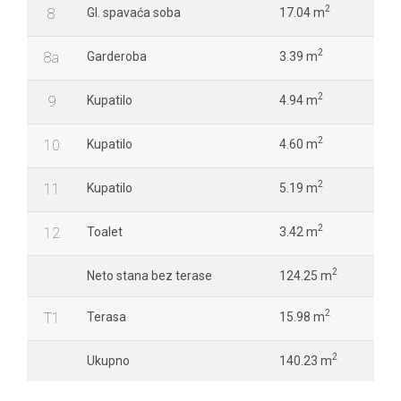
2
8
Gl. spavaća soba
17.04 m
2
8a
Garderoba
3.39 m
2
9
Kupatilo
4.94 m
2
10
Kupatilo
4.60 m
2
11
Kupatilo
5.19 m
2
12
Toalet
3.42 m
2
Neto stana bez terase
124.25 m
2
T1
Terasa
15.98 m
2
Ukupno
140.23 m