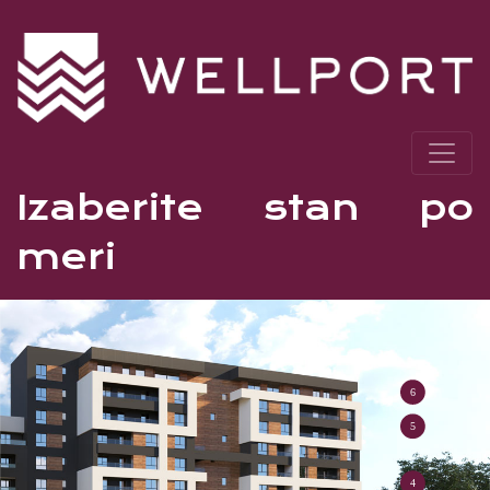
Izaberite stan po
meri
6
5
4