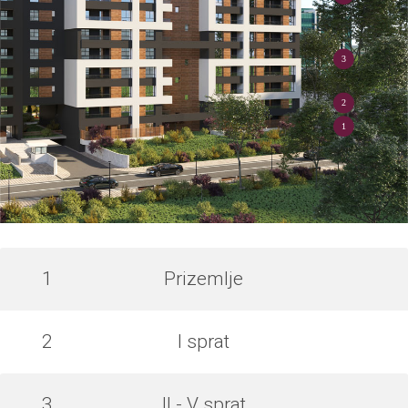
3
2
1
1
Prizemlje
2
I sprat
3
II - V sprat