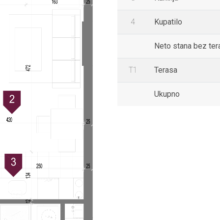
4
Kupatilo
Neto stana bez ter
T1
Terasa
Ukupno