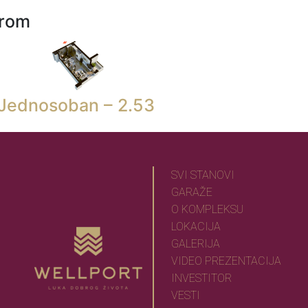
urom
Jednosoban – 2.53
SVI STANOVI
GARAŽE
O KOMPLEKSU
LOKACIJA
GALERIJA
VIDEO PREZENTACIJA
INVESTITOR
VESTI