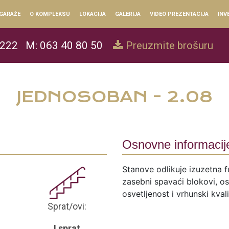
GARAŽE
O KOMPLEKSU
LOKACIJA
GALERIJA
VIDEO PREZENTACIJA
INV
 222
M: 063 40 80 50
Preuzmite brošuru
JEDNOSOBAN - 2.08
Osnovne informacij
Stanove odlikuje izuzetna f
zasebni spavaći blokovi, ose
osvetljenost i vrhunski kval
Sprat/ovi:
I sprat