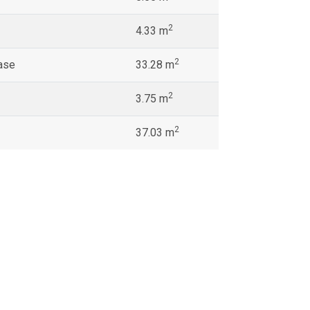
2
4.33 m
2
ase
33.28 m
2
3.75 m
2
37.03 m