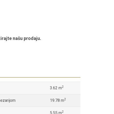
irajte našu prodaju.
2
3.62 m
2
pezarijom
19.78 m
2
5.55 m