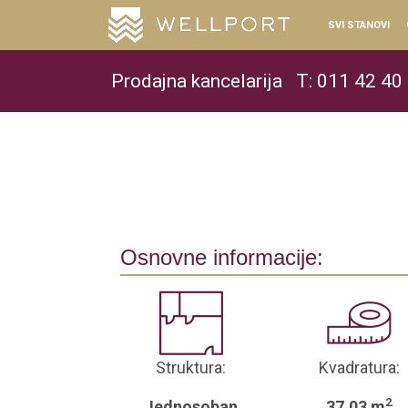
SVI STANOVI
Prodajna kancelarija
T: 011 42 40
Osnovne informacije:
Struktura:
Kvadratura:
2
Jednosoban
37.03 m