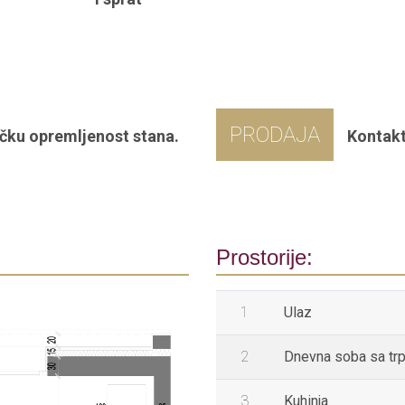
PRODAJA
čku opremljenost stana.
Kontakt
Prostorije:
1
Ulaz
2
Dnevna soba sa tr
3
Kuhinja