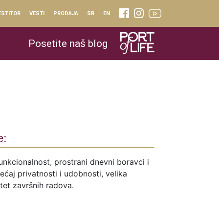
ESTITOR
VESTI
PRODAJA
SR
EN
Posetite naš blog
e:
unkcionalnost, prostrani dnevni boravci i
ćaj privatnosti i udobnosti, velika
itet završnih radova.