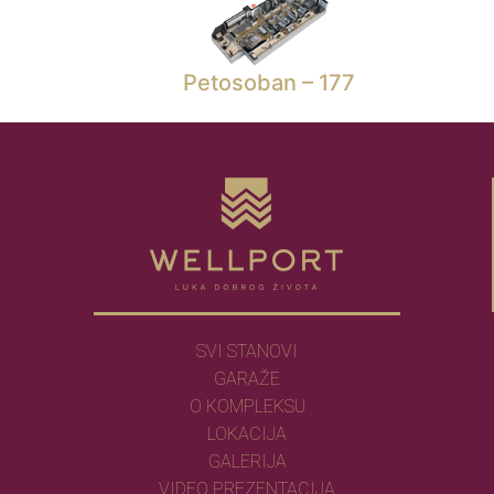
Petosoban – 177
SVI STANOVI
GARAŽE
O KOMPLEKSU
LOKACIJA
GALERIJA
VIDEO PREZENTACIJA