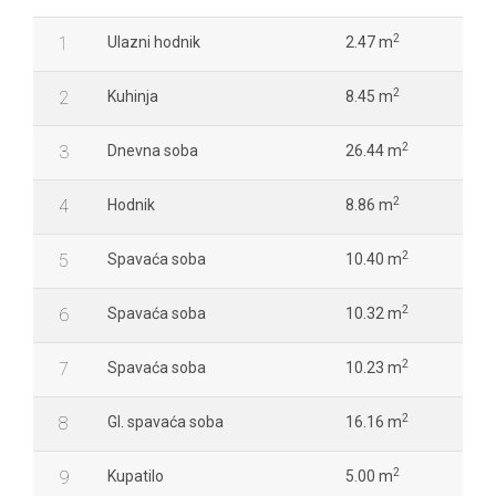
2
1
Ulazni hodnik
2.47 m
2
2
Kuhinja
8.45 m
2
3
Dnevna soba
26.44 m
2
4
Hodnik
8.86 m
2
5
Spavaća soba
10.40 m
2
6
Spavaća soba
10.32 m
2
7
Spavaća soba
10.23 m
2
8
Gl. spavaća soba
16.16 m
2
9
Kupatilo
5.00 m