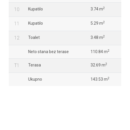
2
10
Kupatilo
3.74 m
2
11
Kupatilo
5.29 m
2
12
Toalet
3.48 m
2
Neto stana bez terase
110.84 m
2
T1
Terasa
32.69 m
2
Ukupno
143.53 m