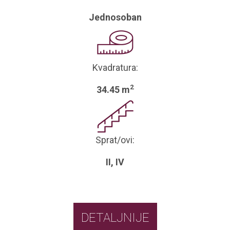
Jednosoban
Kvadratura:
2
34.45 m
Sprat/ovi:
II, IV
DETALJNIJE