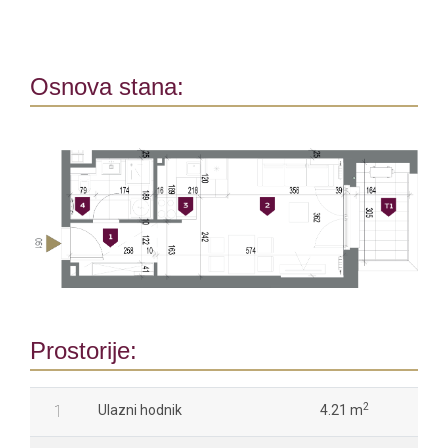
Osnova stana:
Prostorije:
2
1
Ulazni hodnik
4.21 m