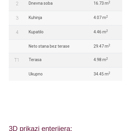
2
2
Dnevna soba
16.73 m
2
3
Kuhinja
4.07 m
2
4
Kupatilo
4.46 m
2
Neto stana bez terase
29.47 m
2
T1
Terasa
4.98 m
2
Ukupno
34.45 m
3D prikazi enterijera: