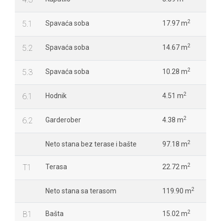
2
5.1
Spavaća soba
17.97 m
2
5.2
Spavaća soba
14.67 m
2
5.3
Spavaća soba
10.28 m
2
6.1
Hodnik
4.51 m
2
6.2
Garderober
4.38 m
2
Neto stana bez terase i bašte
97.18 m
2
T1
Terasa
22.72 m
2
Neto stana sa terasom
119.90 m
2
B1
Bašta
15.02 m