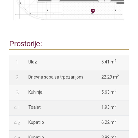
Prostorije:
2
1
Ulaz
5.41 m
2
2
Dnevna soba sa trpezarijom
22.29 m
2
3
Kuhinja
5.63 m
2
4.1
Toalet
1.93 m
2
4.2
Kupatilo
6.22 m
2
4.3
Kupatilo
3.89 m