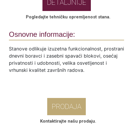
DETALJNIJE
Pogledajte tehničku opremljenost stana.
Osnovne informacije:
Stanove odlikuje izuzetna funkcionalnost, prostrani
dnevni boravci i zasebni spavaći blokovi, osećaj
privatnosti i udobnosti, velika osvetljenost i
vrhunski kvalitet završnih radova.
PRODAJA
Kontaktirajte našu prodaju.