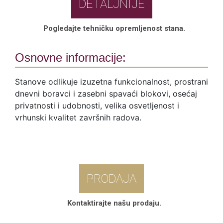
DETALJNIJE
Pogledajte tehničku opremljenost stana.
Osnovne informacije:
Stanove odlikuje izuzetna funkcionalnost, prostrani
dnevni boravci i zasebni spavaći blokovi, osećaj
privatnosti i udobnosti, velika osvetljenost i
vrhunski kvalitet završnih radova.
PRODAJA
Kontaktirajte našu prodaju.