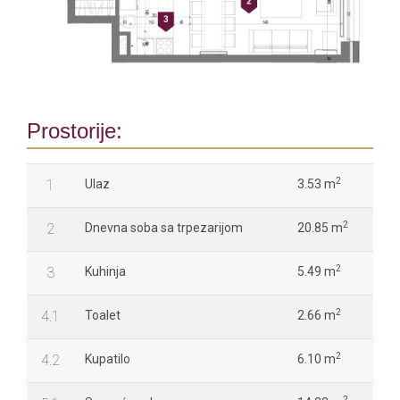
Prostorije:
2
1
Ulaz
3.53 m
2
2
Dnevna soba sa trpezarijom
20.85 m
2
3
Kuhinja
5.49 m
2
4.1
Toalet
2.66 m
2
4.2
Kupatilo
6.10 m
2