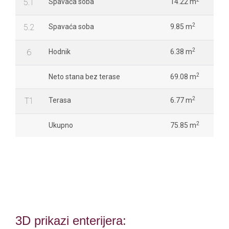
5.1
Spavaća soba
14.22 m
2
5.2
Spavaća soba
9.85 m
2
6
Hodnik
6.38 m
2
Neto stana bez terase
69.08 m
2
T1
Terasa
6.77 m
2
Ukupno
75.85 m
3D prikazi enterijera: