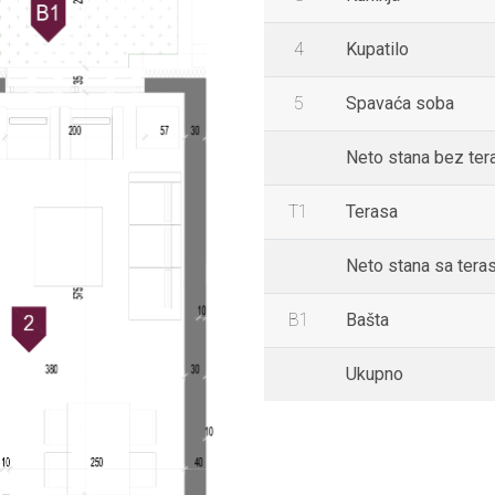
4
Kupatilo
5
Spavaća soba
Neto stana bez ter
T1
Terasa
Neto stana sa ter
B1
Bašta
Ukupno