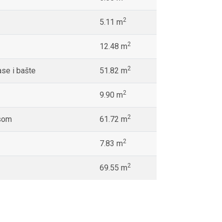
2
5.11 m
2
12.48 m
2
ase i bašte
51.82 m
2
9.90 m
2
asom
61.72 m
2
7.83 m
2
69.55 m