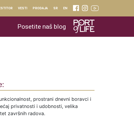
ESTITOR
VESTI
PRODAJA
SR
EN
Posetite naš blog
e:
unkcionalnost, prostrani dnevni boravci i
ćaj privatnosti i udobnosti, velika
itet završnih radova.