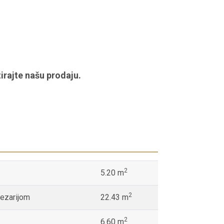
irajte našu prodaju.
2
5.20 m
2
ezarijom
22.43 m
2
6.60 m