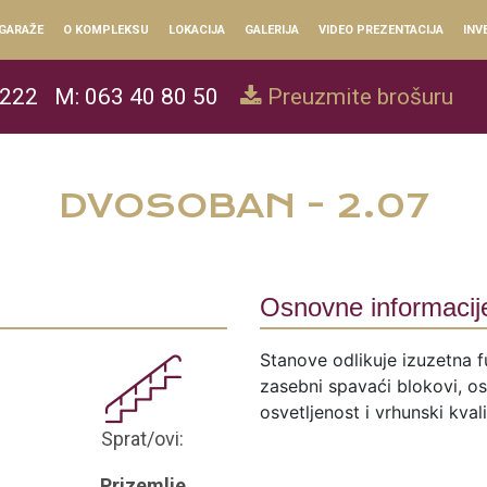
GARAŽE
O KOMPLEKSU
LOKACIJA
GALERIJA
VIDEO PREZENTACIJA
INV
 222
M: 063 40 80 50
Preuzmite brošuru
DVOSOBAN - 2.07
Osnovne informacij
Stanove odlikuje izuzetna f
zasebni spavaći blokovi, ose
osvetljenost i vrhunski kval
Sprat/ovi:
Prizemlje