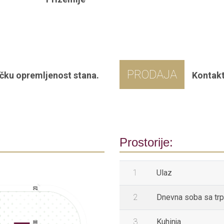
PRODAJA
čku opremljenost stana.
Kontakt
Prostorije:
1
Ulaz
2
Dnevna soba sa trp
3
Kuhinja