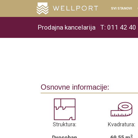
SVI STANOVI
Prodajna kancelarija
T: 011 42 40
Osnovne informacije:
Struktura:
Kvadratura:
2
Dvosoban
69.55 m