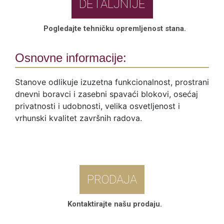
DETALJNIJE
Pogledajte tehničku opremljenost stana.
Osnovne informacije:
Stanove odlikuje izuzetna funkcionalnost, prostrani
dnevni boravci i zasebni spavaći blokovi, osećaj
privatnosti i udobnosti, velika osvetljenost i
vrhunski kvalitet završnih radova.
PRODAJA
Kontaktirajte našu prodaju.