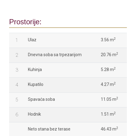
Prostorije:
2
1
Ulaz
3.56 m
2
2
Dnevna soba sa trpezarijom
20.76 m
2
3
Kuhinja
5.28 m
2
4
Kupatilo
4.27 m
2
5
Spavaća soba
11.05 m
2
6
Hodnik
1.51 m
2
Neto stana bez terase
46.43 m