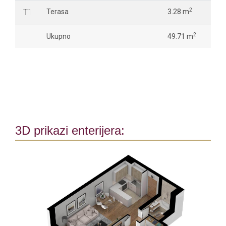
2
T1
Terasa
3.28 m
2
Ukupno
49.71 m
3D prikazi enterijera: