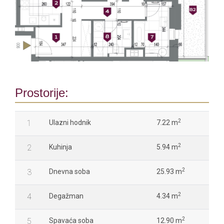
Prostorije:
2
1
Ulazni hodnik
7.22 m
2
2
Kuhinja
5.94 m
2
3
Dnevna soba
25.93 m
2
4
Degažman
4.34 m
2
5
Spavaća soba
12.90 m