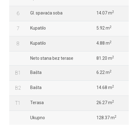
2
6
Gl. spavaća soba
14.07 m
2
7
Kupatilo
5.92 m
2
8
Kupatilo
4.88 m
2
Neto stana bez terase
81.20 m
2
B1
Bašta
6.22 m
2
B2
Bašta
14.68 m
2
T1
Terasa
26.27 m
2
Ukupno
128.37 m