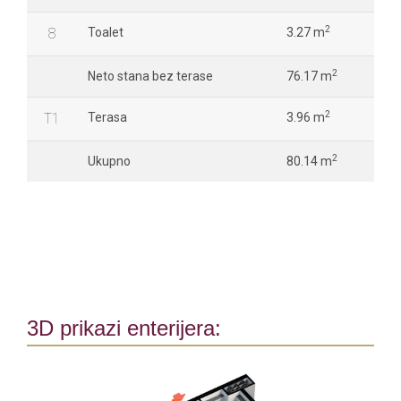
2
8
Toalet
3.27 m
2
Neto stana bez terase
76.17 m
2
T1
Terasa
3.96 m
2
Ukupno
80.14 m
3D prikazi enterijera: