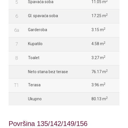
2
5
Spavaća soba
11.05 m
2
6
Gl. spavaća soba
17.25 m
2
6a
Garderoba
3.15 m
2
7
Kupatilo
4.58 m
2
8
Toalet
3.27 m
2
Neto stana bez terase
76.17 m
2
T1
Terasa
3.96 m
2
Ukupno
80.13 m
Površina 135/142/149/156