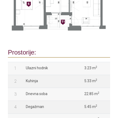
Prostorije:
2
1
Ulazni hodnik
3.23 m
2
2
Kuhinja
5.33 m
2
3
Dnevna soba
22.85 m
2
4
Degažman
5.45 m