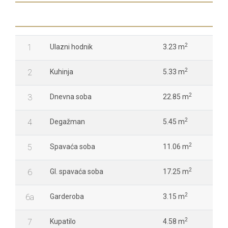
2
1
Ulazni hodnik
3.23 m
2
2
Kuhinja
5.33 m
2
3
Dnevna soba
22.85 m
2
4
Degažman
5.45 m
2
5
Spavaća soba
11.06 m
2
6
Gl. spavaća soba
17.25 m
2
6a
Garderoba
3.15 m
2
7
Kupatilo
4.58 m