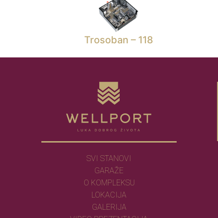
Trosoban – 118
SVI STANOVI
GARAŽE
O KOMPLEKSU
LOKACIJA
GALERIJA