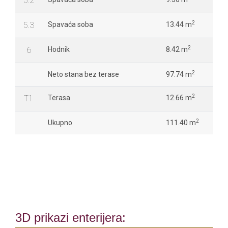
5.2
2
5.3
Spavaća soba
13.44 m
2
6
Hodnik
8.42 m
2
Neto stana bez terase
97.74 m
2
T1
Terasa
12.66 m
2
Ukupno
111.40 m
3D prikazi enterijera: