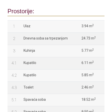
Prostorije:
2
1
Ulaz
3.94 m
2
2
Dnevna soba sa trpezarijom
24.73 m
2
3
Kuhinja
5.77 m
2
4.1
Kupatilo
6.11 m
2
4.2
Kupatilo
5.85 m
2
4.3
Toalet
2.46 m
2
5.1
Spavaća soba
18.52 m
2
Spavaća soba
9.50 m