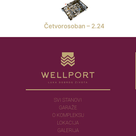
Četvorosoban – 2.24
SVI STANOVI
GARAŽE
O KOMPLEKSU
LOKACIJA
GALERIJA