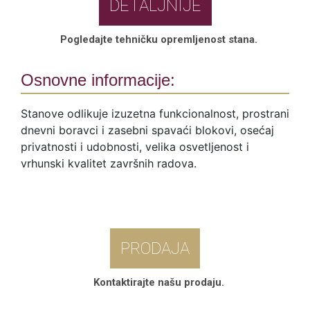
DETALJNIJE
Pogledajte tehničku opremljenost stana.
Osnovne informacije:
Stanove odlikuje izuzetna funkcionalnost, prostrani
dnevni boravci i zasebni spavaći blokovi, osećaj
privatnosti i udobnosti, velika osvetljenost i
vrhunski kvalitet završnih radova.
PRODAJA
Kontaktirajte našu prodaju.