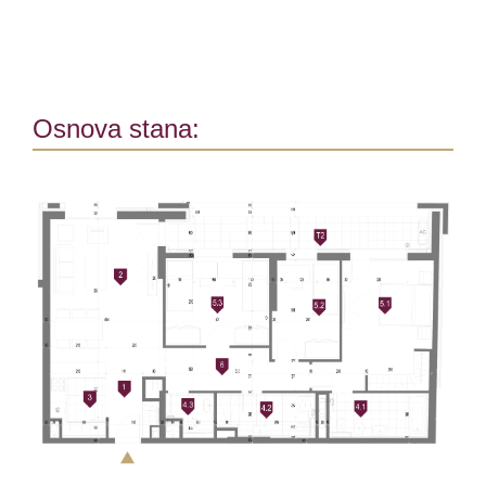
Osnova stana: