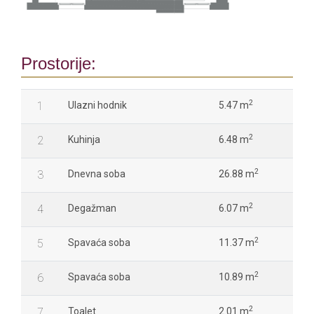
Prostorije:
2
1
Ulazni hodnik
5.47 m
2
2
Kuhinja
6.48 m
2
3
Dnevna soba
26.88 m
2
4
Degažman
6.07 m
2
5
Spavaća soba
11.37 m
2
6
Spavaća soba
10.89 m
2
7
Toalet
2.01 m