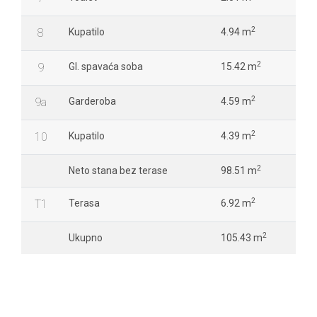
2
8
Kupatilo
4.94 m
2
9
Gl. spavaća soba
15.42 m
2
9a
Garderoba
4.59 m
2
10
Kupatilo
4.39 m
2
Neto stana bez terase
98.51 m
2
T1
Terasa
6.92 m
2
Ukupno
105.43 m