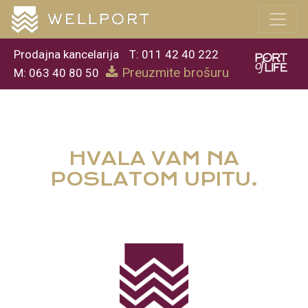
Prodajna kancelarija
T: 011 42 40 222
Preuzmite brošuru
M: 063 40 80 50
HVALA VAM NA
POSLATOM UPITU.