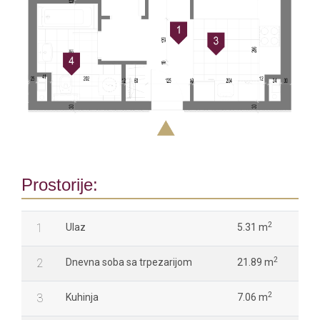
Prostorije:
2
1
Ulaz
5.31 m
2
2
Dnevna soba sa trpezarijom
21.89 m
2
3
Kuhinja
7.06 m