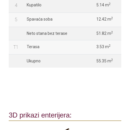
2
4
Kupatilo
5.14 m
2
5
Spavaća soba
12.42 m
2
Neto stana bez terase
51.82 m
2
T1
Terasa
3.53 m
2
Ukupno
55.35 m
3D prikazi enterijera: