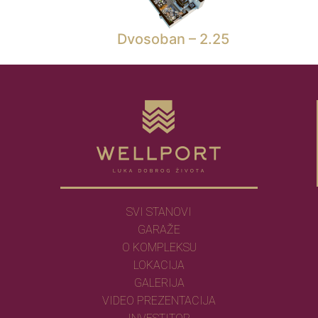
Dvosoban – 2.25
SVI STANOVI
GARAŽE
O KOMPLEKSU
LOKACIJA
GALERIJA
VIDEO PREZENTACIJA