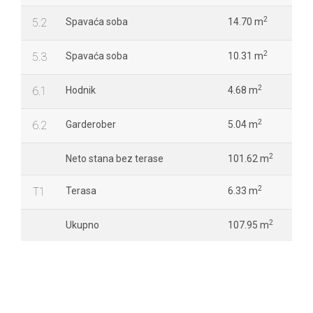
2
5.2
Spavaća soba
14.70 m
2
5.3
Spavaća soba
10.31 m
2
6.1
Hodnik
4.68 m
2
6.2
Garderober
5.04 m
2
Neto stana bez terase
101.62 m
2
T1
Terasa
6.33 m
2
Ukupno
107.95 m