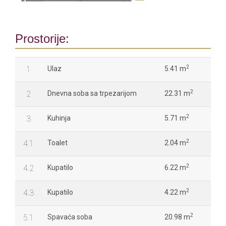
Prostorije:
2
1
Ulaz
5.41 m
2
2
Dnevna soba sa trpezarijom
22.31 m
2
3
Kuhinja
5.71 m
2
4.1
Toalet
2.04 m
2
4.2
Kupatilo
6.22 m
2
4.3
Kupatilo
4.22 m
2
5.1
Spavaća soba
20.98 m