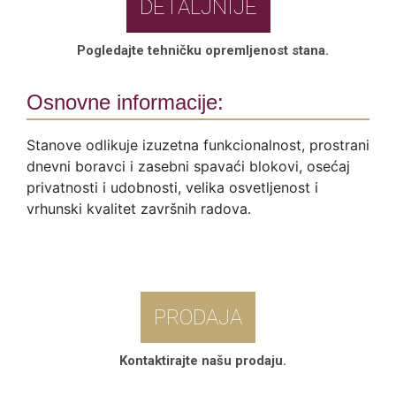
DETALJNIJE
Pogledajte tehničku opremljenost stana.
Osnovne informacije:
Stanove odlikuje izuzetna funkcionalnost, prostrani
dnevni boravci i zasebni spavaći blokovi, osećaj
privatnosti i udobnosti, velika osvetljenost i
vrhunski kvalitet završnih radova.
PRODAJA
Kontaktirajte našu prodaju.