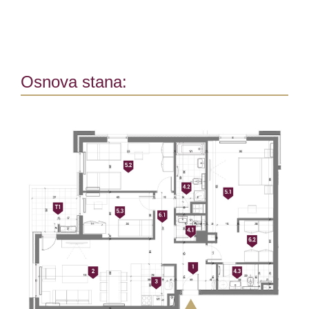
Osnova stana: