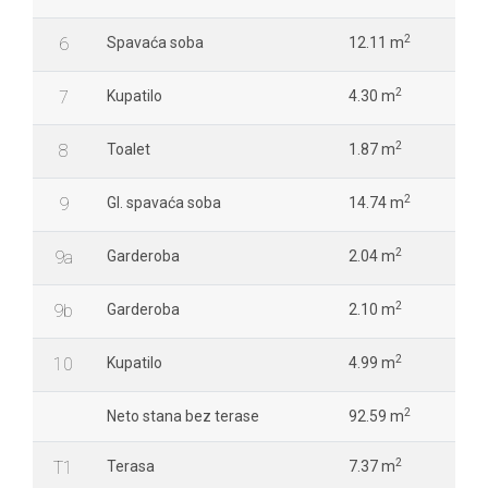
2
6
Spavaća soba
12.11 m
2
7
Kupatilo
4.30 m
2
8
Toalet
1.87 m
2
9
Gl. spavaća soba
14.74 m
2
9a
Garderoba
2.04 m
2
9b
Garderoba
2.10 m
2
10
Kupatilo
4.99 m
2
Neto stana bez terase
92.59 m
2
T1
Terasa
7.37 m