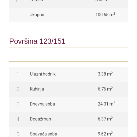
T1
2
Ukupno
100.65 m
Površina 123/151
2
1
Ulazni hodnik
3.38 m
2
2
Kuhinja
6.76 m
2
3
Dnevna soba
24.31 m
2
4
Degažman
6.37 m
2
5
Spavaća soba
9.62 m