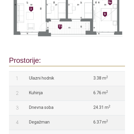
Prostorije:
2
1
Ulazni hodnik
3.38 m
2
2
Kuhinja
6.76 m
2
3
Dnevna soba
24.31 m
2
4
Degažman
6.37 m