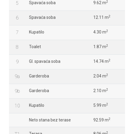
2
5
Spavaća soba
9.62 m
2
6
Spavaća soba
12.11 m
2
7
Kupatilo
4.30 m
2
8
Toalet
1.87 m
2
9
Gl. spavaća soba
14.74 m
2
9a
Garderoba
2.04 m
2
9b
Garderoba
2.10 m
2
10
Kupatilo
5.99 m
2
Neto stana bez terase
92.59 m
2
Terasa
8.06 m