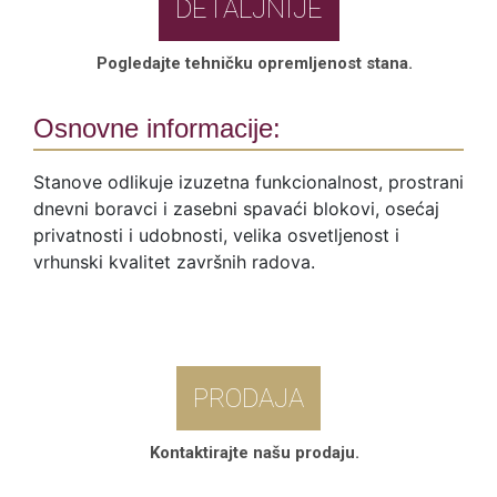
DETALJNIJE
Pogledajte tehničku opremljenost stana.
Osnovne informacije:
Stanove odlikuje izuzetna funkcionalnost, prostrani
dnevni boravci i zasebni spavaći blokovi, osećaj
privatnosti i udobnosti, velika osvetljenost i
vrhunski kvalitet završnih radova.
PRODAJA
Kontaktirajte našu prodaju.