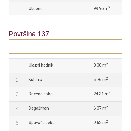
2
Ukupno
99.96 m
Površina 137
2
1
Ulazni hodnik
3.38 m
2
2
Kuhinja
6.76 m
2
3
Dnevna soba
24.31 m
2
4
Degažman
6.37 m
2
5
Spavaća soba
9.62 m