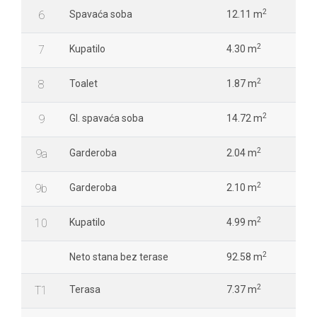
2
6
Spavaća soba
12.11 m
2
7
Kupatilo
4.30 m
2
8
Toalet
1.87 m
2
9
Gl. spavaća soba
14.72 m
2
9a
Garderoba
2.04 m
2
9b
Garderoba
2.10 m
2
10
Kupatilo
4.99 m
2
Neto stana bez terase
92.58 m
2
T1
Terasa
7.37 m