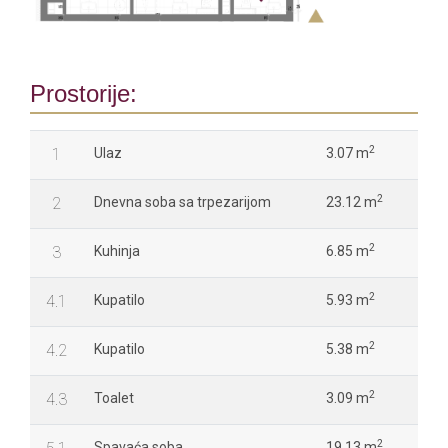
Prostorije:
2
1
Ulaz
3.07 m
2
2
Dnevna soba sa trpezarijom
23.12 m
2
3
Kuhinja
6.85 m
2
4.1
Kupatilo
5.93 m
2
4.2
Kupatilo
5.38 m
2
4.3
Toalet
3.09 m
2
Spavaća soba
19.13 m