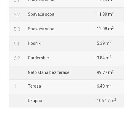
5.1
2
5.2
Spavaća soba
11.89 m
2
5.3
Spavaća soba
12.08 m
2
6.1
Hodnik
5.39 m
2
6.2
Garderober
3.84 m
2
Neto stana bez terase
99.77 m
2
T1
Terasa
6.40 m
2
Ukupno
106.17 m