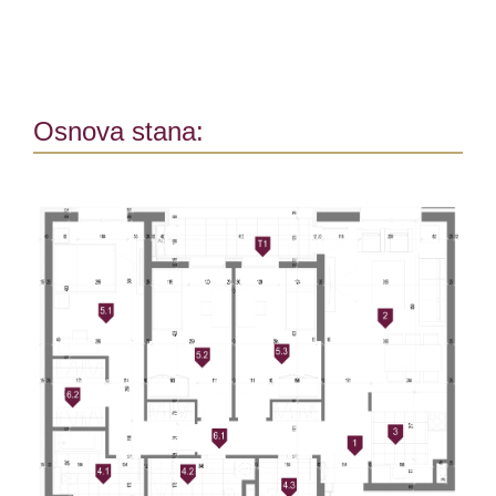
Osnova stana: